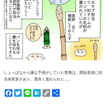
しょっぱなから嫌な予感がしていた業務は、開始直後に担
当者変更があり、運良く逃れられた…。
F
T
Li
H
C
共
a
wi
n
at
o
有