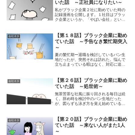
いた話 ～正社員になりたい～
私がブラック企業２社に勤めていた時の
記録漫画を公開します。１社目はブラッ
ク企業というか、「やばい会社」という
表現の方が近いかも。（２社目はガチの
ブラック企業です）まずは、ネタのよう
な１社目から。第１話は、この１社目に
【第１８話】ブラック企業に勤め
会社ネタ
入社する前のところから始...
ていた話 ～予告なき繁忙期突入
～
夏の繁忙期ー退職を検討しているパン生
地だったが、突然それは訪れた。悩んで
立ち止まっている暇はなく、対応に追わ
れる日々となった。ただでさえ日常業務
で疲弊している中、いきなり大量のダン
ボール箱が自分宛てに届くので、まった
【第２６話】ブラック企業に勤め
会社ネタ
く状況がわかりませんでし...
ていた話 ～処世術～
無茶苦茶な社風に振り回される毎日は続
く。辞め時を検討中のパン生地だった
が、図らずも泳ぎ方を覚え始めているの
だった…。
【第２０話】ブラック企業に勤め
会社ネタ
ていた話 ～来ない人がまた1人
～