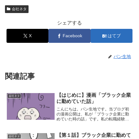
c
tt
e
e
p
会社ネタ
e
er
n
y
b
a
Li
シェアする
o
n
X
Facebook
はてブ
o
k
k
パン生地
関連記事
【はじめに】漫画「ブラック企業
会社ネタ
に勤めていた話」
こんにちは。パン生地です。当ブログ初
の漫画公開は、私が「ブラック企業に勤
めていた時の話」です。私の転職経験
中、2社ほどやばい会社があったので、漫
画にしたら面白いかも？と思いつき、公
開する運びとなりました。1社目は5か
【第１話】ブラック企業に勤めて
会社ネタ
月、2社目は6か月で退職...