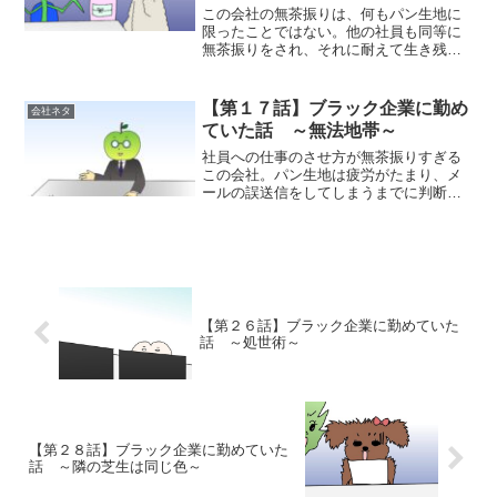
この会社の無茶振りは、何もパン生地に
限ったことではない。他の社員も同等に
無茶振りをされ、それに耐えて生き残れ
るかのサバイバル状態を強いられる。こ
れに耐えられない者は1人、また1人と消
えてゆく。それが常態化している。パン
【第１７話】ブラック企業に勤め
会社ネタ
生地は入社して数か月で...
ていた話 ～無法地帯～
社員への仕事のさせ方が無茶振りすぎる
この会社。パン生地は疲労がたまり、メ
ールの誤送信をしてしまうまでに判断力
が低下してしまった。せっかく正社員で
入社できた会社だったが、退職を考え始
めたパン生地。この会社を紹介してくれ
た転職エージェントに、早...
【第２６話】ブラック企業に勤めていた
話 ～処世術～
【第２８話】ブラック企業に勤めていた
話 ～隣の芝生は同じ色～