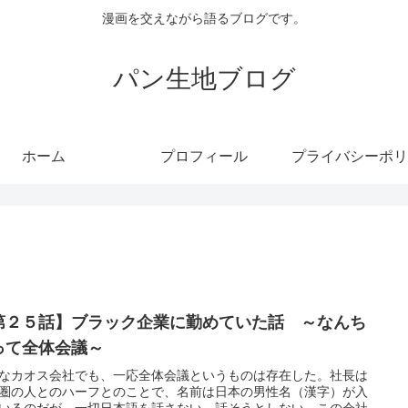
漫画を交えながら語るブログです。
パン生地ブログ
ホーム
プロフィール
プライバシーポリ
第２５話】ブラック企業に勤めていた話 ～なんち
って全体会議～
なカオス会社でも、一応全体会議というものは存在した。社長は
圏の人とのハーフとのことで、名前は日本の男性名（漢字）が入
いるのだが、一切日本語を話さない。話そうとしない。この会社