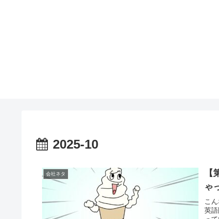
2025-10
【
会社ネタ
ゃ
こん
英語
って